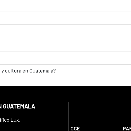
 y cultura en Guatemala?
EN GUATEMALA
ifico Lux,
CCE
PA