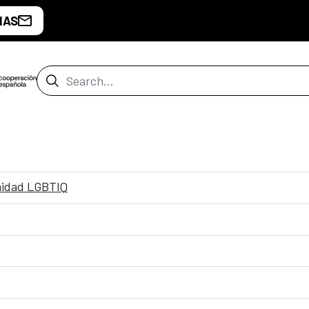
IAS
Search Bar
nidad LGBTIQ