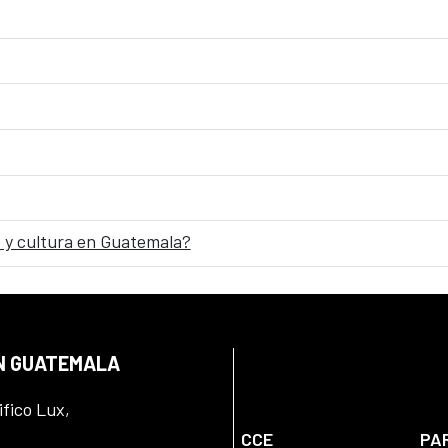
 y cultura en Guatemala?
EN GUATEMALA
ifico Lux,
CCE
PA