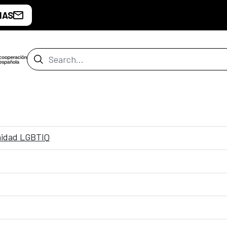
IAS
Search Bar
nidad LGBTIQ