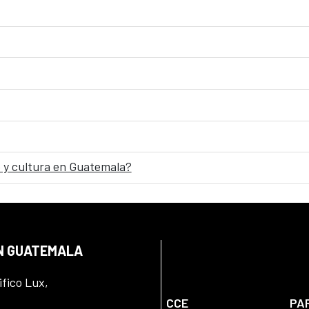
 y cultura en Guatemala?
EN GUATEMALA
ifico Lux,
CCE
PA