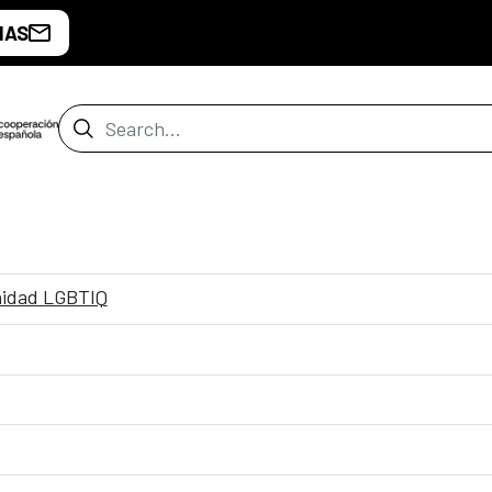
IAS
Search Bar
nidad LGBTIQ