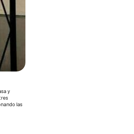
asa y
tres
onando las