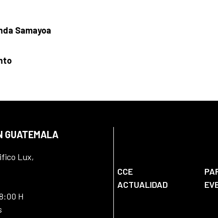
anda Samayoa
nto
EN GUATEMALA
ifico Lux,
CCE
PA
ACTUALIDAD
EV
18:00 H
s