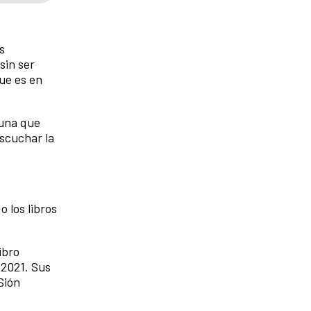
s
sin ser
que es en
 una que
escuchar la
 los libros
ibro
 2021. Sus
Sión