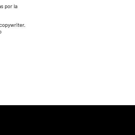
s por la
copywriter.
o