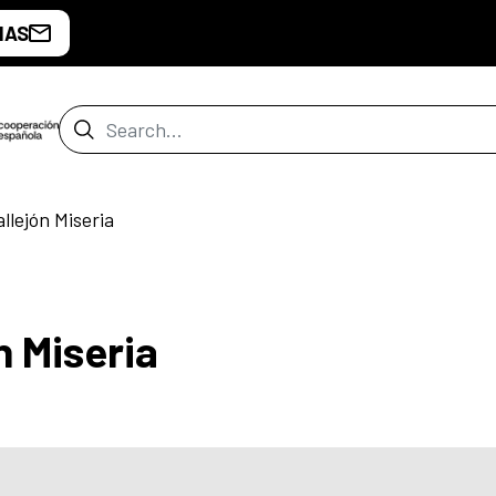
IAS
Search Bar
llejón Miseria
n Miseria