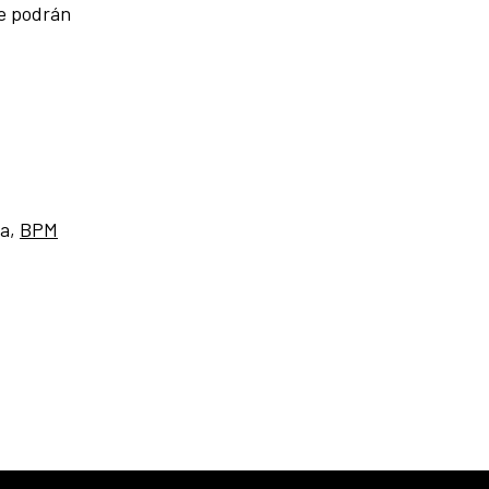
de podrán
la,
BPM