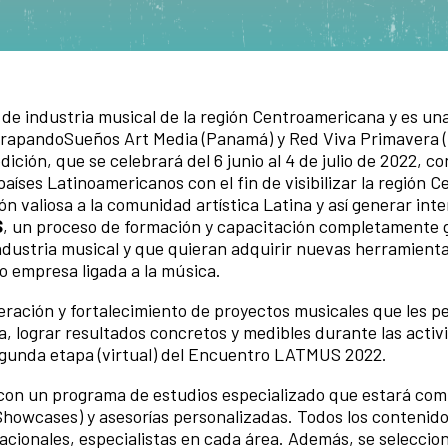
de industria musical de la región Centroamericana y es una 
rapandoSueños Art Media (Panamá) y Red Viva Primavera (
dición, que se celebrará del 6 junio al 4 de julio de 2022, c
aíses Latinoamericanos con el fin de visibilizar la región Ce
 valiosa a la comunidad artística Latina y así generar int
S
, un proceso de formación y capacitación completamente 
ndustria musical y que quieran adquirir nuevas herramienta
o empresa ligada a la música.
leración y fortalecimiento de proyectos musicales que les p
a, lograr resultados concretos y medibles durante las activ
segunda etapa (virtual) del Encuentro LATMUS 2022.
con un programa de estudios especializado que estará co
 (Showcases) y asesorías personalizadas. Todos los contenid
nacionales, especialistas en cada área. Además, se selecci