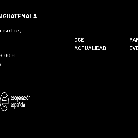
EN GUATEMALA
ifico Lux,
CCE
PA
ACTUALIDAD
EV
18:00 H
s