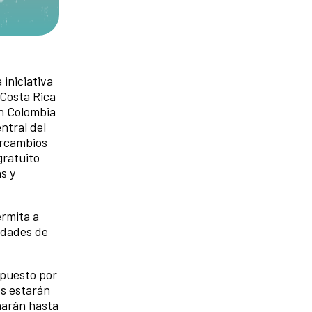
iniciativa
Costa Rica
on Colombia
ntral del
ercambios
gratuito
s y
ermita a
idades de
mpuesto por
os estarán
onarán hasta