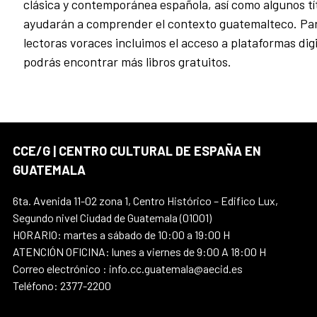
clásica y contemporánea española, así como algunos tí
ayudarán a comprender el contexto guatemalteco. Par
lectoras voraces incluimos el acceso a plataformas dig
podrás encontrar más libros gratuitos.
CCE/G | CENTRO CULTURAL DE ESPAÑA EN
GUATEMALA
6ta. Avenida 11-02 zona 1, Centro Histórico – Edifico Lux,
Segundo nivel Ciudad de Guatemala (01001)
HORARIO: martes a sábado de 10:00 a 19:00 H
ATENCIÓN OFICINA: lunes a viernes de 9:00 A 18:00 H
Correo electrónico : info.cc.guatemala@aecid.es
Teléfono: 2377-2200