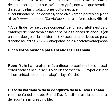
de recursos digitales audiovisuales y páginas web que permitan
disfrutar de las producciones culturales que
el ser humano ha ido construyendo en diversas partes del plane
http://www.bne.es/es/Servicios/FuentesInformacion/Bibliot
* A partir de hoy, se puede conseguir de forma gratuita estos ci
catálogo de Anagrama en las principales tiendas de ebooks (en
enlaces debajo de las cubiertas). Extraordinarias lecturas para
distancias.
https://www.anagrama-ed.es/noticias/anagrama/r
Cinco libros básicos para entender Guatemala
Popol Vuh
: La literatura más antigua del continente de la cual
constancia es la que se hizo en Mesoamérica. El Popol Vuh narr
la humanidad desde la mitología Maya Quiché
Historia verdadera de la conquista de la Nueva España
:
E
testimonial del soldado Bernal Díaz Castillo, narra la conquista
de reportaje imprescindible.