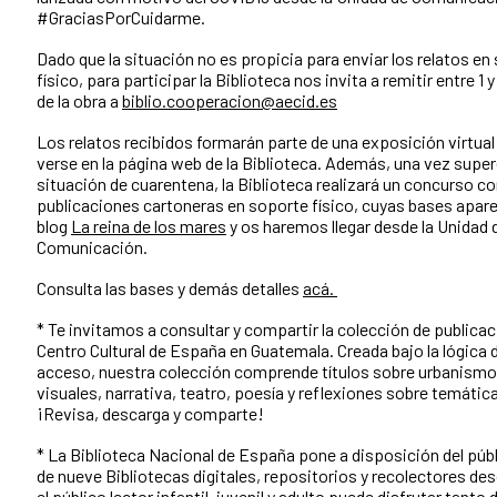
#GraciasPorCuidarme.
Dado que la situación no es propicia para enviar los relatos en
físico, para participar la Biblioteca nos invita a remitir entre 1 
de la obra a
biblio.cooperacion@aecid.es
Los relatos recibidos formarán parte de una exposición virtua
verse en la página web de la Biblioteca. Además, una vez sup
situación de cuarentena, la Biblioteca realizará un concurso co
publicaciones cartoneras en soporte físico, cuyas bases apare
blog
La reina de los mares
y os haremos llegar desde la Unidad 
Comunicación.
Consulta las bases y demás detalles
acá.
* Te invitamos a consultar y compartir la colección de publicac
Centro Cultural de España en Guatemala. Creada bajo la lógica de
acceso, nuestra colección comprende títulos sobre urbanismo
visuales, narrativa, teatro, poesía y reflexiones sobre temática
¡Revisa, descarga y comparte!
* La Biblioteca Nacional de España pone a disposición del públ
de nueve Bibliotecas digitales, repositorios y recolectores des
el público lector infantil, juvenil y adulto puede disfrutar tanto