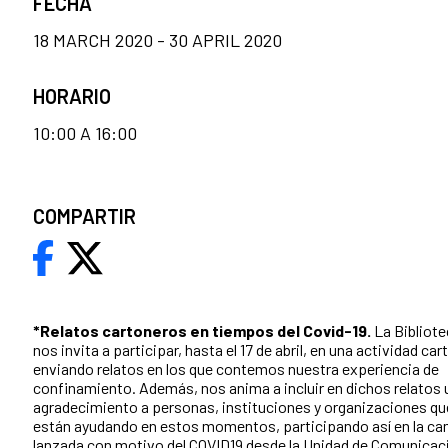
FECHA
18 MARCH 2020 - 30 APRIL 2020
HORARIO
10:00 A 16:00
COMPARTIR
*Relatos cartoneros en tiempos del Covid-19.
La Bibliote
nos invita a participar, hasta el 17 de abril, en una actividad ca
enviando relatos en los que contemos nuestra experiencia de
confinamiento. Además, nos anima a incluir en dichos relatos 
agradecimiento a personas, instituciones y organizaciones qu
están ayudando en estos momentos, participando así en la c
lanzada con motivo del COVID19 desde la Unidad de Comunicac