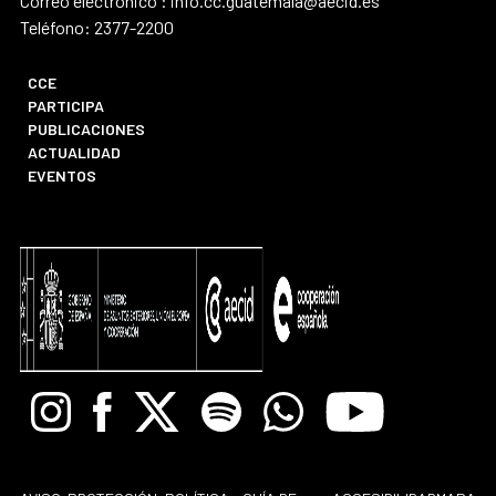
Correo electrónico : info.cc.guatemala@aecid.es
Teléfono: 2377-2200
CCE
PARTICIPA
PUBLICACIONES
ACTUALIDAD
EVENTOS
Instagram
Facebook
X
Spotify
Whatsapp
Youtube