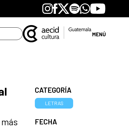
Instagram
Facebook
X
Spotify
Whatsapp
Youtube
MENÚ
al
CATEGORÍA
LETRAS
s más
FECHA