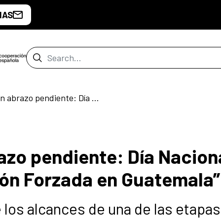
IAS
Search Bar
Conferencia “Un abrazo pendiente: Día Nacional contra la Desaparición Forzada en Guatemala”
azo pendiente: Día Nacion
ión Forzada en Guatemala”
 los alcances de una de las etapa