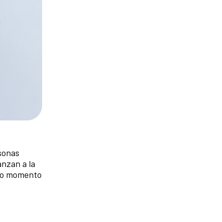
sonas
anzan a la
uro momento