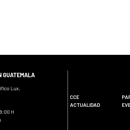
EN GUATEMALA
ifico Lux,
CCE
PA
ACTUALIDAD
EV
18:00 H
s