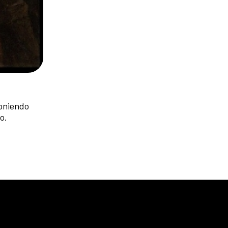
poniendo
o.