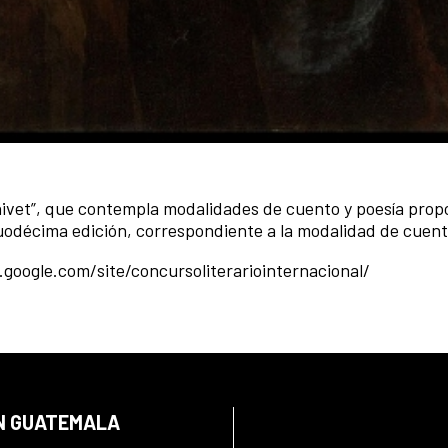
anivet”, que contempla modalidades de cuento y poesía pro
uodécima edición, correspondiente a la modalidad de cuent
.google.com/site/concursoliterariointernacional/
EN GUATEMALA