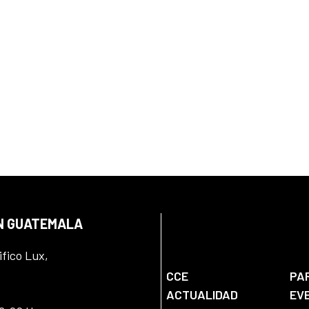
EN GUATEMALA
ifico Lux,
CCE
PA
ACTUALIDAD
EV