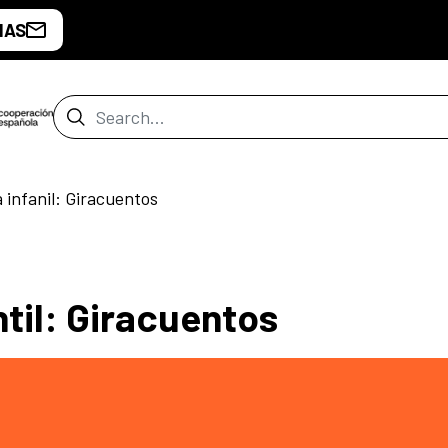
IAS
Search Bar
 infanil: Giracuentos
ntil: Giracuentos