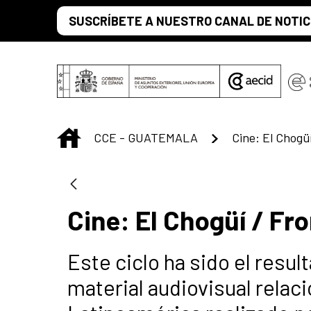
Skip to Main Content
SUSCRÍBETE A NUESTRO CANAL DE NOTIC
INICIO
CCE - GUATEMALA
Cine: El Chogüi
Cine: El Chogüí / Fr
Este ciclo ha sido el resu
material audiovisual relac