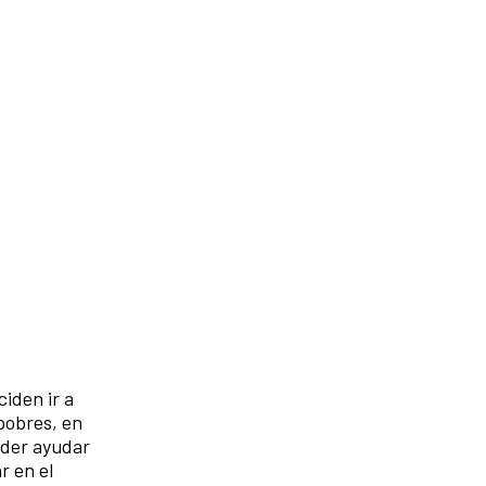
ciden ir a
pobres, en
oder ayudar
r en el