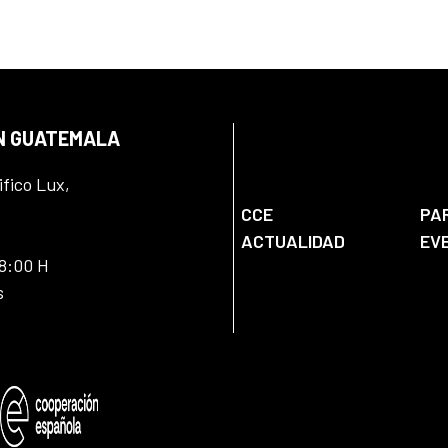
EN GUATEMALA
ifico Lux,
CCE
PA
ACTUALIDAD
EV
18:00 H
s