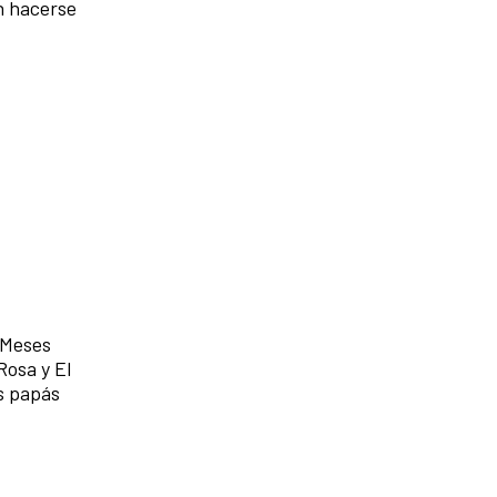
n hacerse
. Meses
Rosa y El
s papás