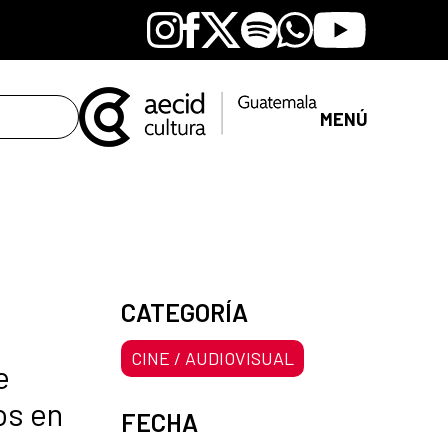
Instagram
Facebook
X
Spotify
Whatsapp
Youtube
MENÚ
CATEGORÍA
CINE / AUDIOVISUAL
e
os en
FECHA