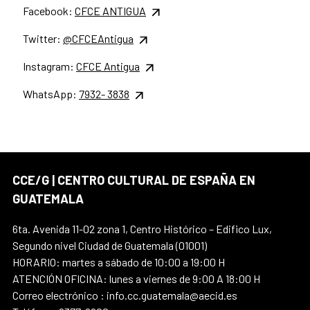
Facebook:
CFCE ANTIGUA
Twitter:
@CFCEAntigua
Instagram:
CFCE Antigua
WhatsApp:
7932- 3838
CCE/G | CENTRO CULTURAL DE ESPAÑA EN
GUATEMALA
6ta. Avenida 11-02 zona 1, Centro Histórico – Edifico Lux,
Segundo nivel Ciudad de Guatemala (01001)
HORARIO: martes a sábado de 10:00 a 19:00 H
ATENCIÓN OFICINA: lunes a viernes de 9:00 A 18:00 H
Correo electrónico : info.cc.guatemala@aecid.es