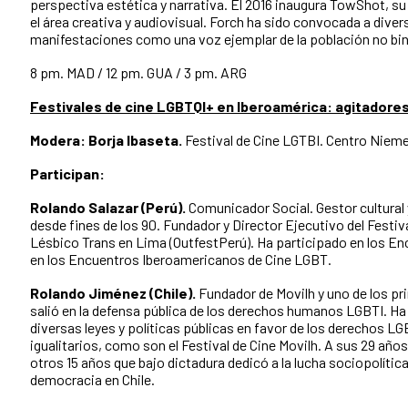
perspectiva estética y narrativa. El 2016 inaugura TowShot, su 
el área creativa y audiovisual. Forch ha sido convocada a div
manifestaciones como una voz ejemplar de la población no bina
8 pm. MAD / 12 pm. GUA / 3 pm. ARG
Festivales de cine LGBTQI+ en Iberoamérica: agitadores
Modera: Borja Ibaseta.
Festival de Cine LGTBI. Centro Niem
Participan:
Rolando Salazar (Perú).
Comunicador Social. Gestor cultural
desde fines de los 90. Fundador y Director Ejecutivo del Festiv
Lésbico Trans en Lima (OutfestPerú). Ha participado en los En
en los Encuentros Iberoamericanos de Cine LGBT.
Rolando Jiménez (Chile).
Fundador de Movilh y uno de los pr
salió en la defensa pública de los derechos humanos LGBTI. H
diversas leyes y políticas públicas en favor de los derechos L
igualitarios, como son el Festival de Cine Movilh. A sus 29 año
otros 15 años que bajo dictadura dedicó a la lucha sociopolítica 
democracia en Chile.