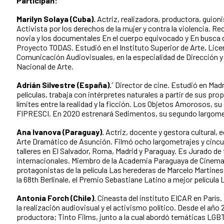
Participan:
Marilyn Solaya (Cuba).
Actriz, realizadora, productora, guioni
Activista por los derechos de la mujer y contra la violencia. Re
novia y los documentales En el cuerpo equivocado y En busca 
Proyecto TODAS. Estudió en el Instituto Superior de Arte, Lice
Comunicación Audiovisuales, en la especialidad de Dirección y 
Nacional de Arte.
Adrián Silvestre (España).´
Director de cine. Estudió en Mad
películas, trabaja con intérpretes naturales a partir de sus pro
límites entre la realidad y la ficción. Los Objetos Amorosos, s
FIPRESCI. En 2020 estrenará Sedimentos, su segundo largome
Ana Ivanova (Paraguay).
Actriz, docente y gestora cultural, 
Arte Dramático de Asunción. Filmó ocho largometrajes y cinc
talleres en El Salvador, Roma, Madrid y Paraguay. Es Jurado de 
internacionales. Miembro de la Academia Paraguaya de Cinemat
protagonistas de la película Las herederas de Marcelo Martine
la 68th Berlinale, el Premio Sebastiane Latino a mejor película 
Antonia Forch (Chile).
Cineasta del instituto EICAR en París.
la realización audiovisual y el activismo político. Desde el año
productora; Tinto Films, junto a la cual abordó temáticas LGB