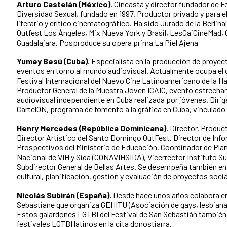
Arturo Castelán (México).
Cineasta y director fundador de Fe
Diversidad Sexual, fundado en 1997. Productor privado y para el 
literario y crítico cinematográfico. Ha sido Jurado de la Berlin
Outfest Los Ángeles, Mix Nueva York y Brasil, LesGaiCineMad, 
Guadalajara. Posproduce su opera prima La Piel Ajena
Yumey Besú (Cuba).
Especialista en la producción de proyecto
eventos en torno al mundo audiovisual. Actualmente ocupa el c
Festival Internacional del Nuevo Cine Latinoamericano de la H
Productor General de la Muestra Joven ICAIC, evento estrecha
audiovisual independiente en Cuba realizada por jóvenes. Dirige
CartelON, programa de fomento a la gráfica en Cuba, vinculado a
Henry Mercedes (República Dominicana).
Director, Product
Director Artístico del Santo Domingo OutFest. Director de Info
Prospectivos del Ministerio de Educación. Coordinador de Pla
Nacional de VIH y Sida (CONAVIHSIDA), Vicerrector Instituto Sup
Subdirector General de Bellas Artes. Se desempeña también en 
cultural, planificación, gestión y evaluación de proyectos socia
Nicolás Subirán (España).
Desde hace unos años colabora en
Sebastiane que organiza GEHITU (Asociación de gays, lesbianas
Estos galardones LGTBI del Festival de San Sebastián también
festivales LGTBI latinos en la cita donostiarra.