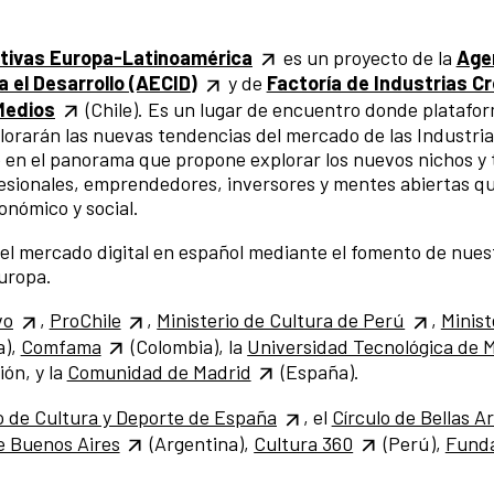
ativas Europa-Latinoamérica
es un proyecto de la
Age
a el Desarrollo
(AECID)
y de
Factoría de Industrias C
Medios
(Chile). Es un lugar de encuentro donde platafo
lorarán las nuevas tendencias del mercado de las Industri
e en el panorama que propone explorar los nuevos nichos y
esionales, emprendedores, inversores y mentes abiertas q
onómico y social.
del mercado digital en español mediante el fomento de nues
uropa.
vo
,
ProChile
,
Ministerio de Cultura de Perú
,
Minist
a),
Comfama
(Colombia), la
Universidad Tecnológica de 
ón, y la
Comunidad de Madrid
(España).
o de Cultura y Deporte de España
, el
Círculo de Bellas A
e Buenos Aires
(Argentina),
Cultura 360
(Perú),
Fund