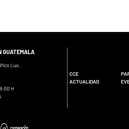
EN GUATEMALA
ifico Lux,
CCE
PA
ACTUALIDAD
EV
18:00 H
s