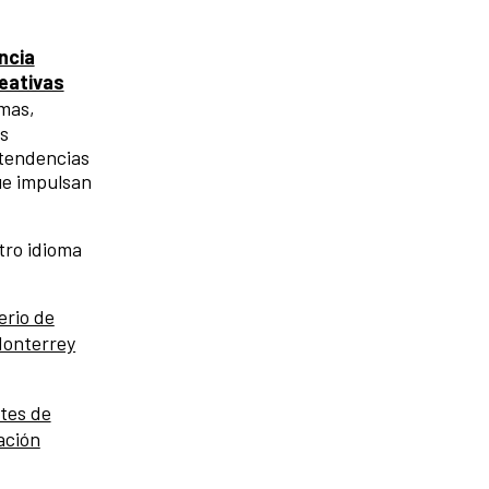
ncia
reativas
rmas,
as
 tendencias
ue impulsan
tro idioma
erio de
Monterrey
rtes de
ación