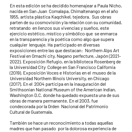
En esta edición se ha decidido homenajear a Paula Nicho,
nacida en San Juan Comalapa, Chimaltenango en el año
1955, artista plástica Kaqchikel, tejedora. Sus obras
parten de su cosmovisión y la relación con su comunidad,
retratando en lienzos sus vivencias y sueños, este
ejercicio estético, místico y simbólico que se enmarca
en la transparencia y la poética como algo que supera
cualquier lenguaje. Ha participado en diversas
exposiciones entre las que destacan: Northern Alps Art
Festival en Omachi city, Nagano perfecture, Japón (2021-
2022). Exposición Refugio, en la biblioteca Rosenberg de
la Universidad City College en San Francisco California
(2019). Exposición Voces e Historias en el museo de la
Universidad Northern Illinois University, en Chicago
(2017). En el 2004 participa en la inauguración del
Smithsonian National Museum of the
American Indian,
Washington D.C. donde ha quedado expuesta una de sus
obras de manera permanente. En el 2003, fue
condecorada por la Orden Nacional del Patrimonio
Cultural de Guatemala.
También se hace un reconocimiento a todas aquellas
madres que han pasado por la dolorosa experiencia de