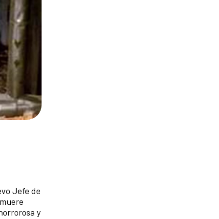
evo Jefe de
o muere
horrorosa y