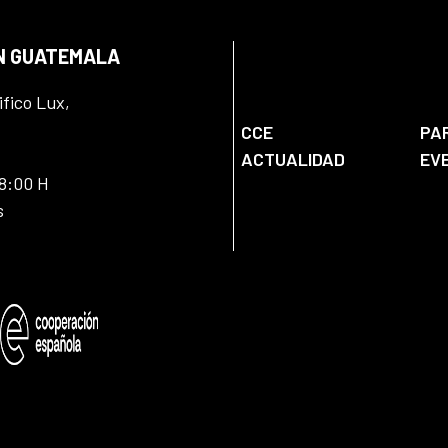
EN GUATEMALA
ifico Lux,
CCE
PA
ACTUALIDAD
EV
18:00 H
s