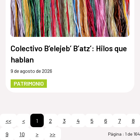
Colectivo B’elejeb’ B’atz’: Hilos que
hablan
9 de agosto de 2026
PATRIMONIO
<<
<
1
2
3
4
5
6
7
8
9
10
>
>>
Página :
1 de 164