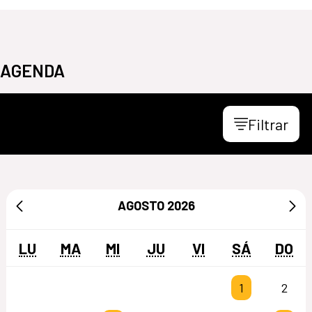
AGENDA
Filtrar
AGOSTO
2026
LU
MA
MI
JU
VI
SÁ
DO
1
2