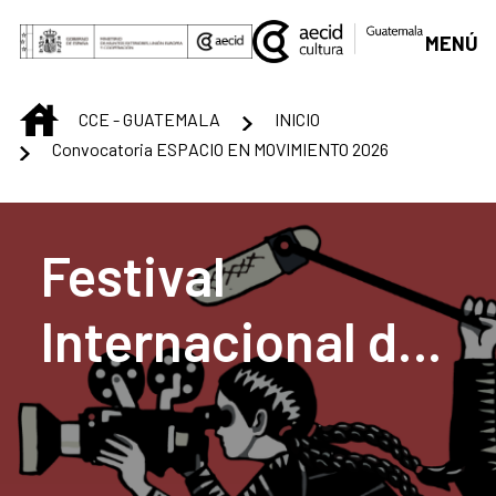
Saltar al contenido principal
MENÚ
INICIO
CCE - GUATEMALA
INICIO
Convocatoria ESPACIO EN MOVIMIENTO 2026
Centro Cultural de G
Festival
Internacional de
Cine Documental
CentraDoc