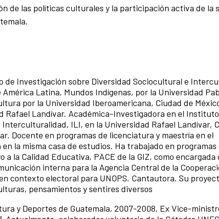
 de las políticas culturales y la participación activa de la
atemala.
to de Investigación sobre Diversidad Sociocultural e Intercu
e América Latina, Mundos Indígenas, por la Universidad Pab
cultura por la Universidad Iberoamericana, Ciudad de Méxic
d Rafael Landívar. Académica-Investigadora en el Instituto
 Interculturalidad, ILI, en la Universidad Rafael Landívar, 
r. Docente en programas de licenciatura y maestría en el
 en la misma casa de estudios. Ha trabajado en programas
 a la Calidad Educativa, PACE de la GIZ, como encargada 
unicación interna para la Agencia Central de la Cooperac
n contexto electoral para UNOPS. Cantautora. Su proyect
lturas, pensamientos y sentires diversos
ltura y Deportes de Guatemala, 2007-2008, Ex Vice-ministr
7. Actualmente, colaborador voluntario de la Cátedra UNE