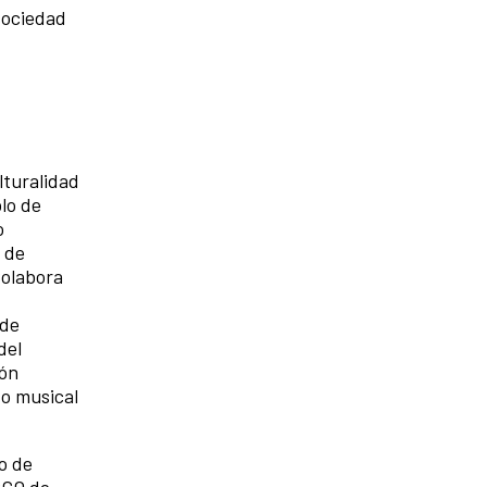
 sociedad
lturalidad
lo de
o
 de
Colabora
 de
del
ión
o musical
o de
SCO de