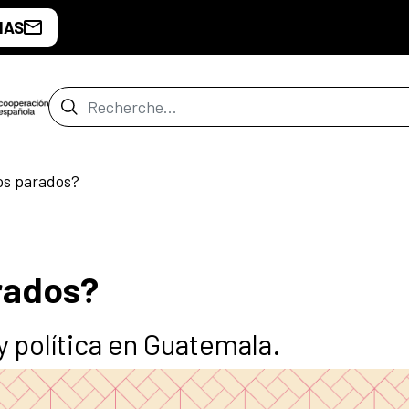
IAS
Barre de recherche
s parados?
rados?
y política en Guatemala.