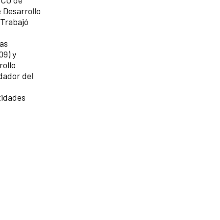
 Desarrollo
 Trabajó
cas
09) y
rollo
dador del
tidades