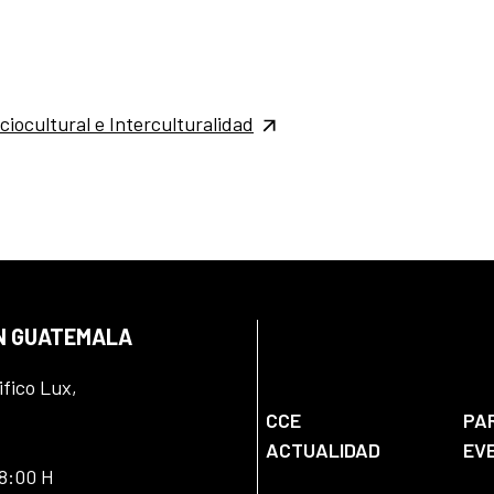
ciocultural e Interculturalidad
EN GUATEMALA
ifico Lux,
CCE
PA
ACTUALIDAD
EV
18:00 H