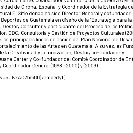
rsidad de Girona, España, y Coordinador de la Estrategia de
ltural El Sitio donde ha sido Director General y cofundador.
y Deportes de Guatemala en diseño de la “Estrategia para la
; Gestor, Consultor y participante del Proceso de las Políti
r, GDC. Consultoría y Gestión de Proyectos Culturales (20
as principales líneas de acción del Plan Nacional de Desar
fortalecimiento de las Artes en Guatemala. A su vez, es Fun
e la Creatividad y la Innovación, Gestor, co-fundador y
 Duane Carter y Co-fundador del Comité Coordinador de En
 Coordinador General (1998 –2000) y (2009)
h?v=5UKxAC7bm60[/embedyt]