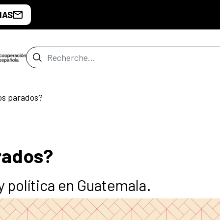
IAS
Barre de recherche
s parados?
rados?
y política en Guatemala.