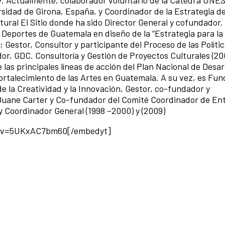
rsidad de Girona, España, y Coordinador de la Estrategia de
ltural El Sitio donde ha sido Director General y cofundador.
y Deportes de Guatemala en diseño de la “Estrategia para la
; Gestor, Consultor y participante del Proceso de las Políti
r, GDC. Consultoría y Gestión de Proyectos Culturales (20
as principales líneas de acción del Plan Nacional de Desar
fortalecimiento de las Artes en Guatemala. A su vez, es Fun
e la Creatividad y la Innovación, Gestor, co-fundador y
 Duane Carter y Co-fundador del Comité Coordinador de En
 Coordinador General (1998 –2000) y (2009)
h?v=5UKxAC7bm60[/embedyt]