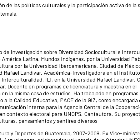
 de las políticas culturales y la participación activa de la
atemala.
to de Investigación sobre Diversidad Sociocultural e Intercu
e América Latina, Mundos Indígenas, por la Universidad Pab
cultura por la Universidad Iberoamericana, Ciudad de Méxic
d Rafael Landívar. Académica-Investigadora en el Instituto
 Interculturalidad, ILI, en la Universidad Rafael Landívar, 
r. Docente en programas de licenciatura y maestría en el
 en la misma casa de estudios. Ha trabajado en programas
 a la Calidad Educativa, PACE de la GIZ, como encargada 
unicación interna para la Agencia Central de la Cooperac
n contexto electoral para UNOPS. Cantautora. Su proyect
lturas, pensamientos y sentires diversos
ltura y Deportes de Guatemala, 2007-2008, Ex Vice-ministr
7. Actualmente, colaborador voluntario de la Cátedra UNE