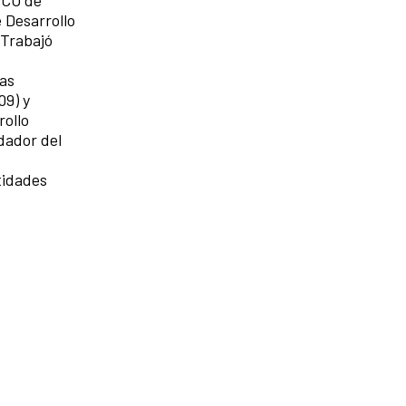
 Desarrollo
 Trabajó
cas
09) y
rollo
dador del
tidades