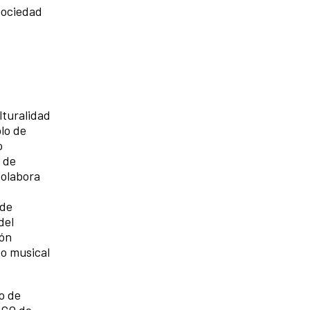
 sociedad
lturalidad
lo de
o
 de
Colabora
 de
del
ión
o musical
o de
SCO de