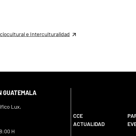
ciocultural e Interculturalidad
EN GUATEMALA
ifico Lux,
CCE
PA
ACTUALIDAD
EV
18:00 H