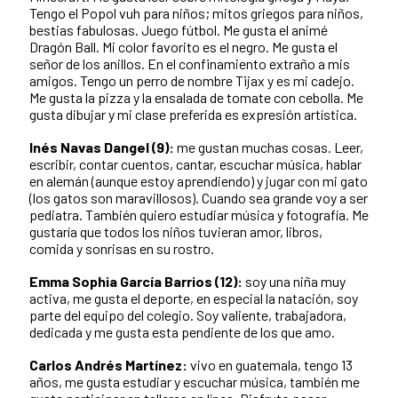
Tengo el Popol vuh para niños; mitos griegos para niños,
bestias fabulosas. Juego fútbol. Me gusta el animé
Dragón Ball. Mi color favorito es el negro. Me gusta el
señor de los anillos. En el confinamiento extraño a mis
amigos. Tengo un perro de nombre Tijax y es mi cadejo.
Me gusta la pizza y la ensalada de tomate con cebolla. Me
gusta dibujar y mi clase preferida es expresión artística.
Inés Navas Dangel (9):
me gustan muchas cosas. Leer,
escribir, contar cuentos, cantar, escuchar música, hablar
en alemán (aunque estoy aprendiendo) y jugar con mi gato
(los gatos son maravillosos). Cuando sea grande voy a ser
pediatra. También quiero estudiar música y fotografía. Me
gustaría que todos los niños tuvieran amor, libros,
comida y sonrisas en su rostro.
Emma Sophia García Barrios (12):
soy una niña muy
activa, me gusta el deporte, en especial la natación, soy
parte del equipo del colegio. Soy valiente, trabajadora,
dedicada y me gusta esta pendiente de los que amo.
Carlos Andrés Martínez:
vivo en guatemala, tengo 13
años, me gusta estudiar y escuchar música, también me