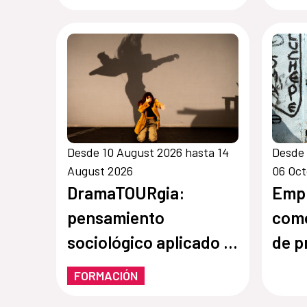
Estudiantes
Desde 10 August 2026 hasta 14
Desde
August 2026
06 Oct
DramaTOURgia:
Empl
pensamiento
com
sociológico aplicado a
de p
la creación escénica
coop
FORMACIÓN