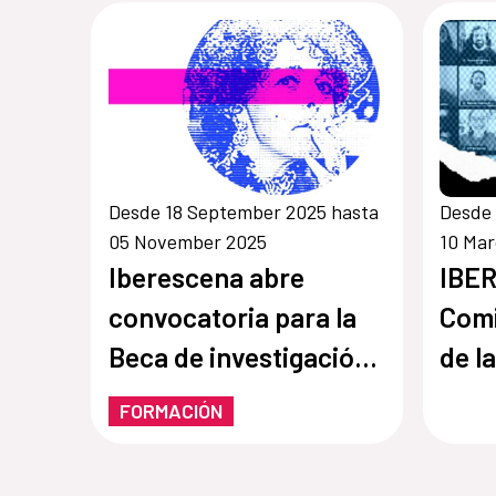
Desde 18 September 2025 hasta
Desde 
05 November 2025
10 Ma
Iberescena abre
IBE
convocatoria para la
Comi
Beca de investigación
de l
Magaly Muguecia
Iber
FORMACIÓN
2025-2027