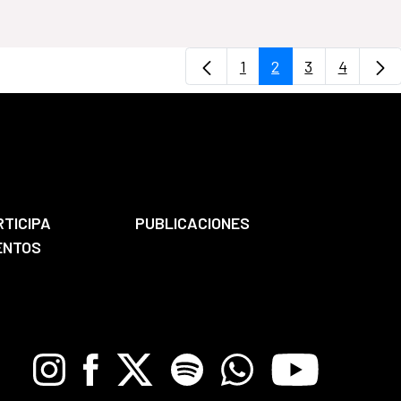
1
2
3
4
Page
Page
Page
Page
RTICIPA
PUBLICACIONES
ENTOS
Instagram
Facebook
X
Spotify
Whatsapp
Youtube