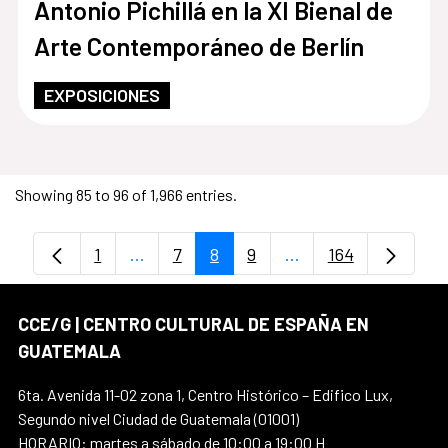
Antonio Pichillá en la XI Bienal de
Arte Contemporáneo de Berlín
EXPOSICIONES
Showing 85 to 96 of 1,966 entries.
1
...
7
8
9
...
164
Page
Intermediate Pages Use TAB to navigate
Page
Page
Page
Intermediate Pages 
Page
CCE/G | CENTRO CULTURAL DE ESPAÑA EN
GUATEMALA
6ta. Avenida 11-02 zona 1, Centro Histórico – Edifico Lux,
Segundo nivel Ciudad de Guatemala (01001)
HORARIO: martes a sábado de 10:00 a 19:00 H