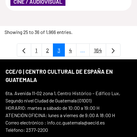
CINE / AUDIOVISUAL
Showing 25 to 36 of 1,966 entries.
1
2
3
4
...
164
Page
Page
Page
Page
Intermediate Pages Use
Page
CCE/G | CENTRO CULTURAL DE ESPAÑA EN
GUATEMALA
6ta. Avenida 11-02 zona 1, Centro Histórico – Edifico Lux,
Segundo nivel Ciudad de Guatemala (01001)
HORARIO: martes a sábado de 10:00 a 19:00 H
ATENCIÓN OFICINA: lunes a viernes de 9:00 A 18:00 H
Correo electrónico : info.cc.guatemala@aecid.es
Teléfono: 2377-2200