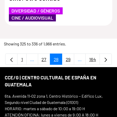
DIVERSIDAD / GÉNEROS
CINE / AUDIOVISUAL
Showing 325 to 336 of 1,966 entries.
1
...
27
28
29
...
164
Page
Intermediate Pages Use TAB to navigate.
Page
Page
Page
Intermediate Page
Page
CCE/G | CENTRO CULTURAL DE ESPAÑA EN
GUATEMALA
6ta. Avenida 11-02 zona 1, Centro Histórico – Edifico Lux,
Segundo nivel Ciudad de Guatemala (01001)
HORARIO: martes a sábado de 10:00 a 19:00 H
ATENCIÓN OFICINA: lunes a viernes de 9:00 A 18:00 H