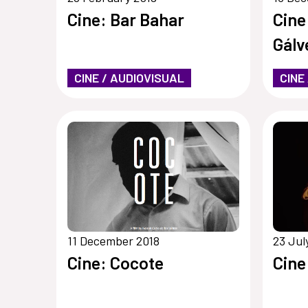
Cine: Bar Bahar
Cine
Gálv
CINE / AUDIOVISUAL
CINE
11 December 2018
23 Jul
Cine: Cocote
Cine