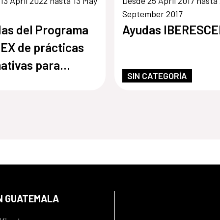
13 April 2022 hasta 13 May
Desde 25 April 2017 hasta
September 2017
as del Programa
Ayudas IBERESC
EX de prácticas
ativas para
SIN CATEGORÍA
esionales
oamericanos del
or cultural
EN GUATEMALA