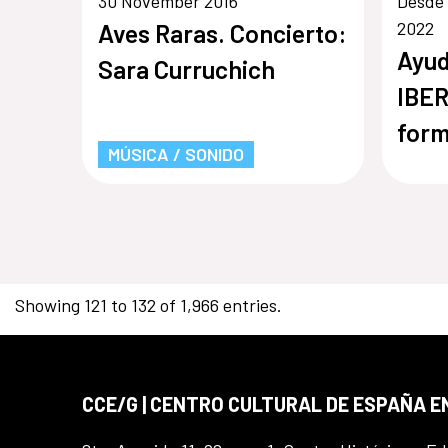
30 November 2016
Desde 
2022
Aves Raras. Concierto:
Ayud
Sara Curruchich
IBER
form
MÚSICA / SONIDO
prof
iber
sect
Showing 121 to 132 of 1,966 entries.
CCE/G | CENTRO CULTURAL DE ESPAÑA 