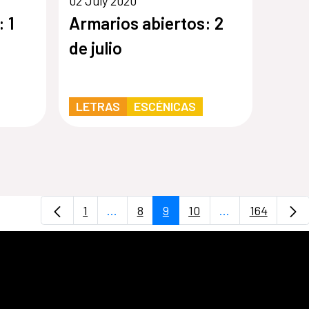
02 July 2020
 1
Armarios abiertos: 2
de julio
LETRAS
ESCÉNICAS
1
...
8
9
10
...
164
Page
Intermediate Pages Use TAB to navig
Page
Page
Page
Intermediate Pa
Page