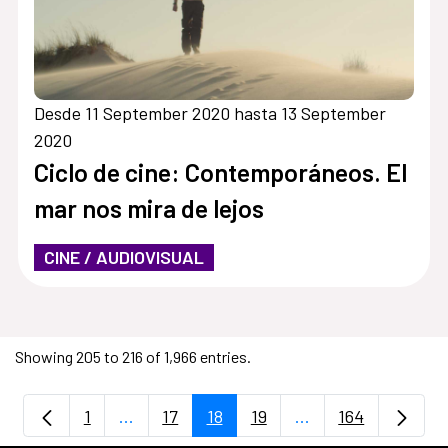
Desde 11 September 2020 hasta 13 September
2020
Ciclo de cine: Contemporáneos. El
mar nos mira de lejos
CINE / AUDIOVISUAL
Showing 205 to 216 of 1,966 entries.
1
...
17
18
19
...
164
Page
Intermediate Pages Use TAB to navigate.
Page
Page
Page
Intermediate Pages
Page