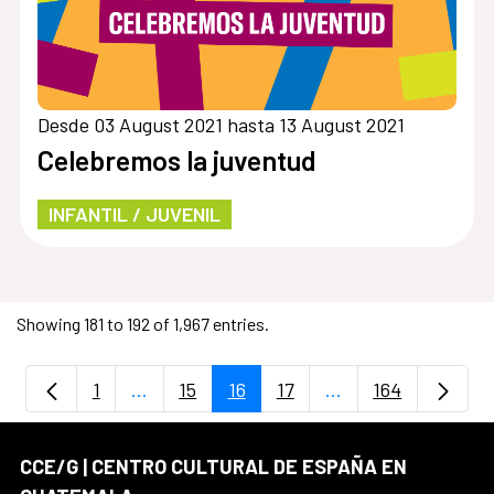
Desde 03 August 2021 hasta 13 August 2021
Celebremos la juventud
INFANTIL / JUVENIL
Showing 181 to 192 of 1,967 entries.
1
...
15
16
17
...
164
Page
Intermediate Pages Use TAB to navigate.
Page
Page
Page
Intermediate Pages
Page
CCE/G | CENTRO CULTURAL DE ESPAÑA EN