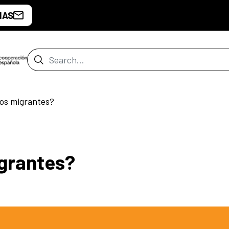
IAS
Search Bar
os migrantes?
grantes?