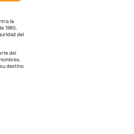
tra la
de 1980,
guridad del
rte del
 hombres,
 su destino