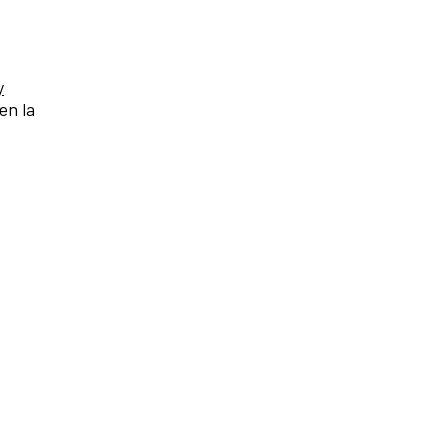
y
en la