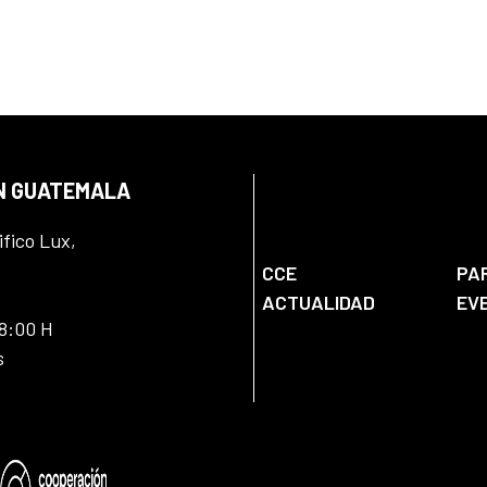
EN GUATEMALA
ifico Lux,
CCE
PA
ACTUALIDAD
EV
18:00 H
s