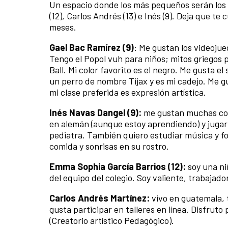
Un espacio donde los más pequeños serán los p
(12), Carlos Andrés (13) e Inés (9). Deja que t
meses.
Gael Bac Ramírez (9)
: Me gustan los videojue
Tengo el Popol vuh para niños; mitos griegos 
Ball. Mi color favorito es el negro. Me gusta e
un perro de nombre Tijax y es mi cadejo. Me gu
mi clase preferida es expresión artística.
Inés Navas Dangel (9):
me gustan muchas cosa
en alemán (aunque estoy aprendiendo) y jugar 
pediatra. También quiero estudiar música y fot
comida y sonrisas en su rostro.
Emma Sophia García Barrios (12):
soy una ni
del equipo del colegio. Soy valiente, trabajad
Carlos Andrés Martínez:
vivo en guatemala, 
gusta participar en talleres en línea. Disfrut
(Creatorio artístico Pedagógico).