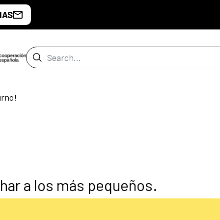
IAS
Search Bar
urno!
char a los más pequeños.