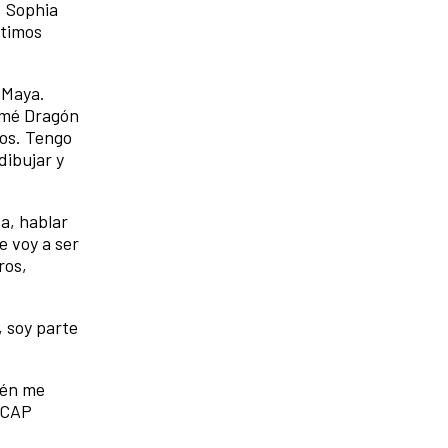
, Sophia
ltimos
 Maya.
nimé Dragón
gos. Tengo
dibujar y
a, hablar
e voy a ser
ros,
, soy parte
ién me
l CAP