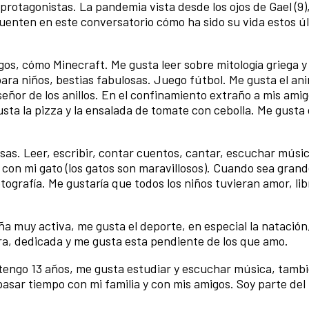
rotagonistas. La pandemia vista desde los ojos de Gael (9)
e cuenten en este conversatorio cómo ha sido su vida estos ú
gos, cómo Minecraft. Me gusta leer sobre mitología griega y
para niños, bestias fabulosas. Juego fútbol. Me gusta el a
l señor de los anillos. En el confinamiento extraño a mis ami
sta la pizza y la ensalada de tomate con cebolla. Me gusta 
s. Leer, escribir, contar cuentos, cantar, escuchar músic
con mi gato (los gatos son maravillosos). Cuando sea grand
ografía. Me gustaría que todos los niños tuvieran amor, lib
ña muy activa, me gusta el deporte, en especial la natación
ora, dedicada y me gusta esta pendiente de los que amo.
tengo 13 años, me gusta estudiar y escuchar música, tamb
o pasar tiempo con mi familia y con mis amigos. Soy parte de