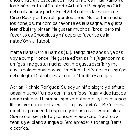
los 5 años entre al Creatorio Artístico Pedagógico CAP,
del cual aún soy parte. En el 2018 entré a la escuela de
Circo Bátz y estuve ahí por dos años. Me gustan mucho
los conejos, mi comida favorita es la lasagna. Me gusta
leer, dibujar y pintar. Me gustan muchos libros, pero mi
favorito es Chocolata y mi deporte favorito es la
natación y el futbol.
Marta María García Barrios (10): tengo diez años y ya casi
voy a cumplir once. Me gusta editar, salir a jugar con mis
amigas, me gusta mucho leer, me gusta escribir y me
gusta coleccionar cosas. Practico atletismo en el equipo
del colegio. Disfruto estar con mi familia y amigas.
Adrián Kiehnle Roriguez (9): soy un niño alegre y disfruto
pasar mucho tiempo con mis amigos, jugar video juegos
como minecraft, armar legos, montar moto, leer muchos
libros, ver documentales, ir a la playa y viajar. Me interesa
mucho aprender del espacio y de las naves espaciales.
Sueño con ser piloto y conocer el espacio. Practico al
tennis y el piano aunque quiero apreder a tocar guitarra
electrica.