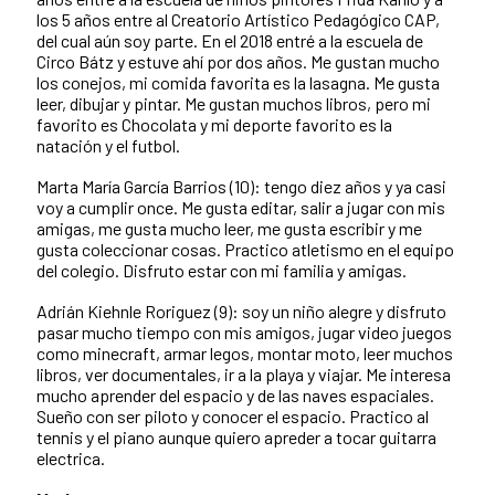
los 5 años entre al Creatorio Artístico Pedagógico CAP,
del cual aún soy parte. En el 2018 entré a la escuela de
Circo Bátz y estuve ahí por dos años. Me gustan mucho
los conejos, mi comida favorita es la lasagna. Me gusta
leer, dibujar y pintar. Me gustan muchos libros, pero mi
favorito es Chocolata y mi deporte favorito es la
natación y el futbol.
Marta María García Barrios (10): tengo diez años y ya casi
voy a cumplir once. Me gusta editar, salir a jugar con mis
amigas, me gusta mucho leer, me gusta escribir y me
gusta coleccionar cosas. Practico atletismo en el equipo
del colegio. Disfruto estar con mi familia y amigas.
Adrián Kiehnle Roriguez (9): soy un niño alegre y disfruto
pasar mucho tiempo con mis amigos, jugar video juegos
como minecraft, armar legos, montar moto, leer muchos
libros, ver documentales, ir a la playa y viajar. Me interesa
mucho aprender del espacio y de las naves espaciales.
Sueño con ser piloto y conocer el espacio. Practico al
tennis y el piano aunque quiero apreder a tocar guitarra
electrica.