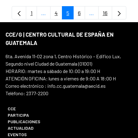
1
...
4
5
6
...
16
Página
Páginas intermedias Use TAB para despl
Página
Página
Página
Páginas intermedia
Página
CCE/G | CENTRO CULTURAL DE ESPAÑA EN
GUATEMALA
6ta. Avenida 11-02 zona 1, Centro Histórico – Edifico Lux,
Segundo nivel Ciudad de Guatemala (01001)
HORARIO: martes a sábado de 10:00 a 19:00 H
ATENCIÓN OFICINA: lunes a viernes de 9:00 A 18:00 H
Correo electrónico : info.cc.guatemala@aecid.es
Teléfono: 2377-2200
CCE
PARTICIPA
PUBLICACIONES
ACTUALIDAD
EVENTOS