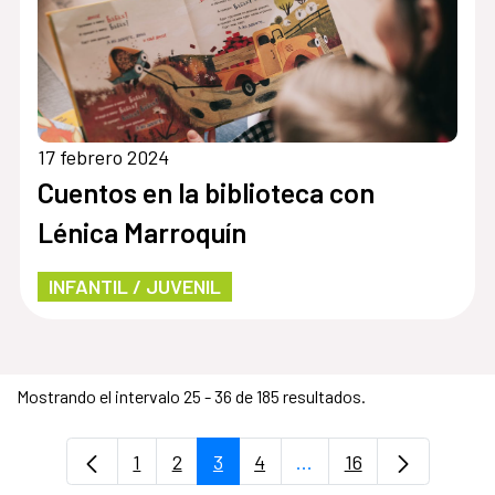
17 febrero 2024
Cuentos en la biblioteca con
Lénica Marroquín
INFANTIL / JUVENIL
Mostrando el intervalo 25 - 36 de 185 resultados.
1
2
3
4
...
16
Página
Página
Página
Página
Páginas intermedias U
Página