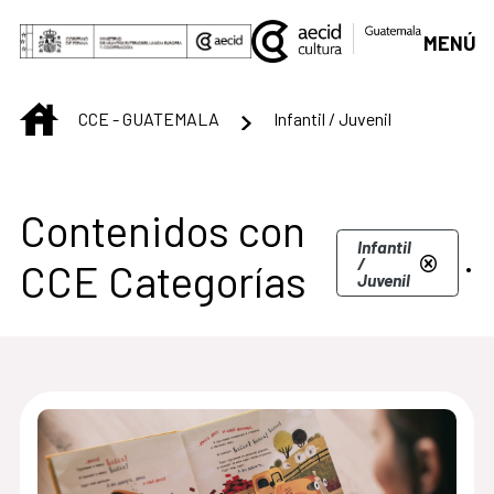
Saltar al contenido principal
MENÚ
INICIO
CCE - GUATEMALA
Infantil / Juvenil
Centro Cultural de G
Contenidos con
.
Infantil
/
CCE Categorías
Juvenil