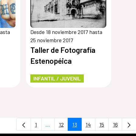
hasta
Desde 18 noviembre 2017 hasta
25 noviembre 2017
Taller de Fotografía
Estenopéica
INFANTIL / JUVENIL
1
...
12
13
14
15
16
Página
Páginas intermedias Use TAB para des
Página
Página
Página
Página
Página