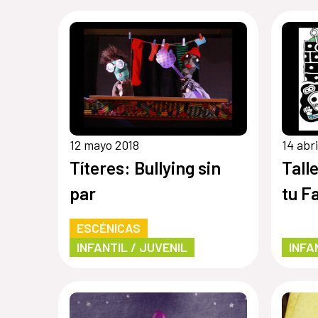
12 mayo 2018
14 abri
Títeres: Bullying sin
Tall
par
tu F
ESCÉNICAS
INFANTIL / JUVENIL
INFA