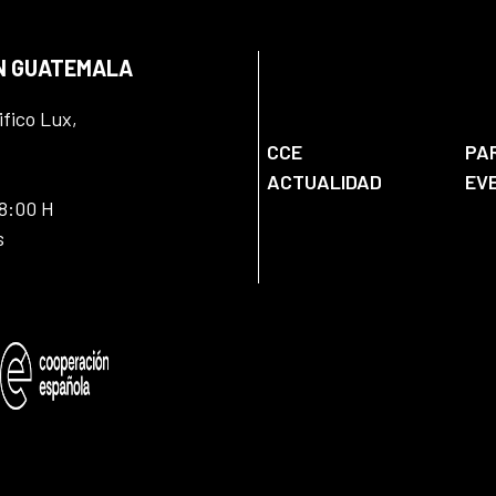
EN GUATEMALA
ifico Lux,
CCE
PA
ACTUALIDAD
EV
18:00 H
s