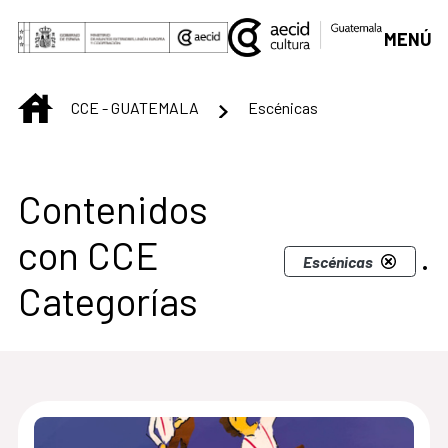
Saltar al contenido principal
MENÚ
INICIO
CCE - GUATEMALA
Escénicas
Centro Cultural de G
Contenidos
con CCE
.
Escénicas
Categorías