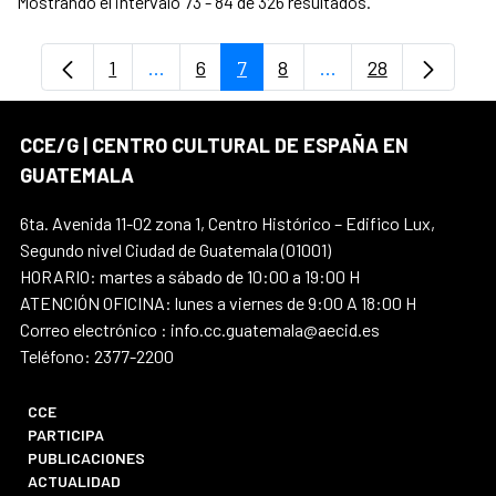
Mostrando el intervalo 73 - 84 de 326 resultados.
1
...
6
7
8
...
28
Página
Páginas intermedias Use TAB para despl
Página
Página
Página
Páginas intermedia
Página
CCE/G | CENTRO CULTURAL DE ESPAÑA EN
GUATEMALA
6ta. Avenida 11-02 zona 1, Centro Histórico – Edifico Lux,
Segundo nivel Ciudad de Guatemala (01001)
HORARIO: martes a sábado de 10:00 a 19:00 H
ATENCIÓN OFICINA: lunes a viernes de 9:00 A 18:00 H
Correo electrónico : info.cc.guatemala@aecid.es
Teléfono: 2377-2200
CCE
PARTICIPA
PUBLICACIONES
ACTUALIDAD