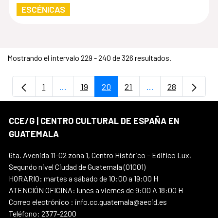
ESCÉNICAS
Mostrando el intervalo 229 - 240 de 326 resultados.
1
...
19
20
21
...
28
Página
Páginas intermedias Use TAB para despla
Página
Página
Página
Páginas intermedi
Página
CCE/G | CENTRO CULTURAL DE ESPAÑA EN
GUATEMALA
6ta. Avenida 11-02 zona 1, Centro Histórico – Edifico Lux,
Segundo nivel Ciudad de Guatemala (01001)
HORARIO: martes a sábado de 10:00 a 19:00 H
ATENCIÓN OFICINA: lunes a viernes de 9:00 A 18:00 H
Correo electrónico : info.cc.guatemala@aecid.es
Teléfono: 2377-2200