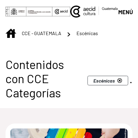
Saltar al contenido principal
MENÚ
INICIO
CCE - GUATEMALA
Escénicas
Centro Cultural de G
Contenidos
con CCE
.
Escénicas
Categorías