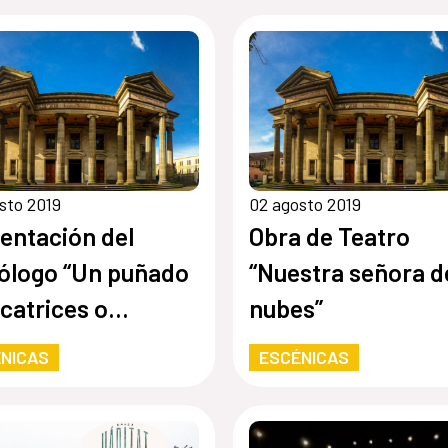
sto 2019
02 agosto 2019
entación del
Obra de Teatro
logo “Un puñado
“Nuestra señora d
icatrices o
nubes”
ina para
NICAS
ESCÉNICAS
ensar la acción”