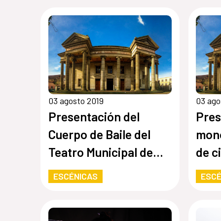
03 agosto 2019
03 ago
Presentación del
Pres
Cuerpo de Baile del
monó
Teatro Municipal de
de c
Quetzaltenango
máqu
ESCÉNICAS
ESCÉ
cond