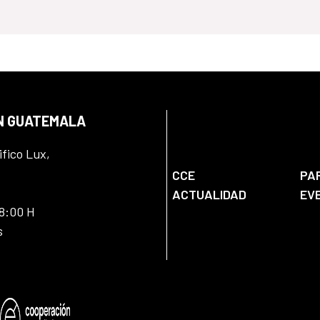
EN GUATEMALA
ifico Lux,
CCE
PA
ACTUALIDAD
EV
18:00 H
s