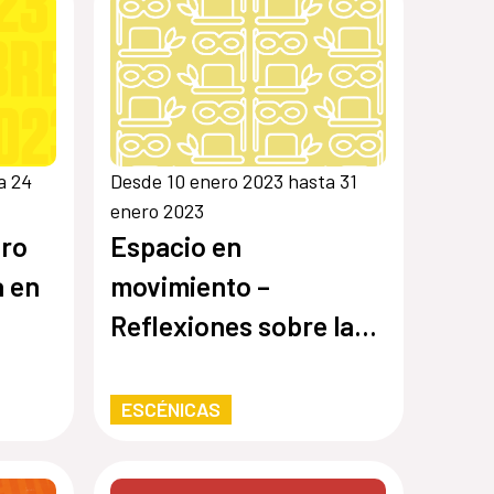
a 24
Desde 10 enero 2023 hasta 31
enero 2023
tro
Espacio en
a en
movimiento –
Reflexiones sobre las
artes escénicas en
Guatemala
ESCÉNICAS