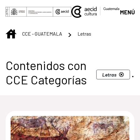
Saltar al contenido principal
MENÚ
INICIO
CCE - GUATEMALA
Letras
Centro Cultural de G
Contenidos con
.
Letras
CCE Categorías