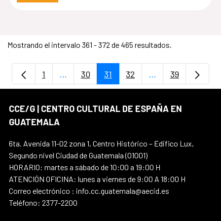
Mostrando el intervalo 361 - 372 de 465 resultados.
1
...
30
31
32
...
39
Página
Páginas intermedias Use TAB para despla
Página
Página
Página
Páginas intermedi
Página
CCE/G | CENTRO CULTURAL DE ESPAÑA EN
GUATEMALA
6ta. Avenida 11-02 zona 1, Centro Histórico – Edifico Lux,
Segundo nivel Ciudad de Guatemala (01001)
HORARIO: martes a sábado de 10:00 a 19:00 H
ATENCIÓN OFICINA: lunes a viernes de 9:00 A 18:00 H
Correo electrónico : info.cc.guatemala@aecid.es
Teléfono: 2377-2200