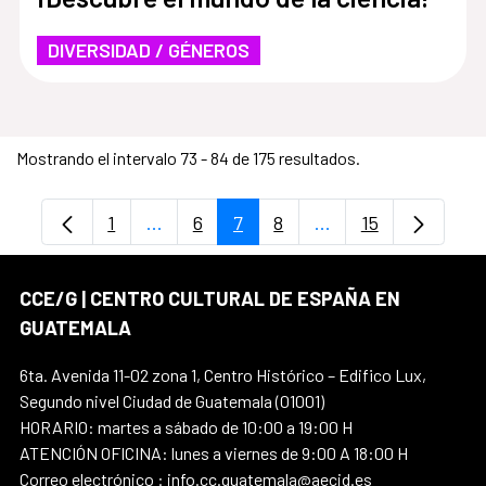
DIVERSIDAD / GÉNEROS
Mostrando el intervalo 73 - 84 de 175 resultados.
1
...
6
7
8
...
15
Página
Páginas intermedias Use TAB para despl
Página
Página
Página
Páginas intermedia
Página
CCE/G | CENTRO CULTURAL DE ESPAÑA EN
GUATEMALA
6ta. Avenida 11-02 zona 1, Centro Histórico – Edifico Lux,
Segundo nivel Ciudad de Guatemala (01001)
HORARIO: martes a sábado de 10:00 a 19:00 H
ATENCIÓN OFICINA: lunes a viernes de 9:00 A 18:00 H
Correo electrónico : info.cc.guatemala@aecid.es