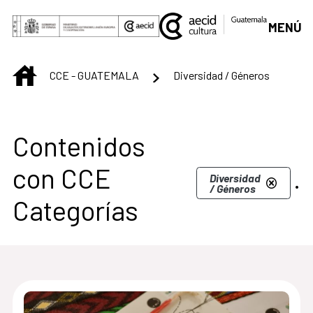
Saltar al contenido principal
MENÚ
INICIO
CCE - GUATEMALA
Diversidad / Géneros
Centro Cultural de G
Contenidos
con CCE
.
Diversidad
/ Géneros
Categorías