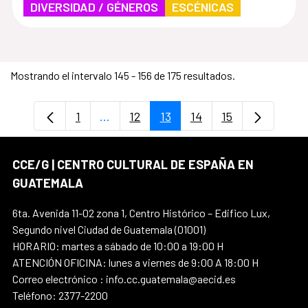
DIVERSIDAD / GÉNEROS
ESCÉNICAS
Mostrando el intervalo 145 - 156 de 175 resultados.
1
...
12
13
14
15
Página
Páginas intermedias Use TAB para des
Página
Página
Página
Página
CCE/G | CENTRO CULTURAL DE ESPAÑA EN
GUATEMALA
6ta. Avenida 11-02 zona 1, Centro Histórico – Edifico Lux,
Segundo nivel Ciudad de Guatemala (01001)
HORARIO: martes a sábado de 10:00 a 19:00 H
ATENCIÓN OFICINA: lunes a viernes de 9:00 A 18:00 H
Correo electrónico : info.cc.guatemala@aecid.es
Teléfono: 2377-2200