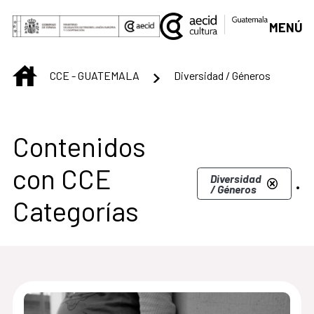
Saltar al contenido principal
MENÚ
INICIO
CCE - GUATEMALA
Diversidad / Géneros
Centro Cultural de G
Contenidos
con CCE
.
Diversidad
/ Géneros
Categorías