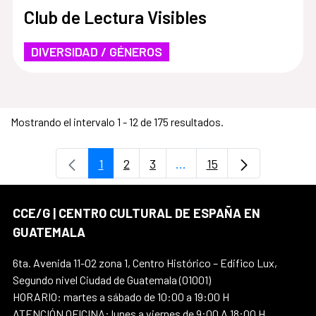
Club de Lectura Visibles
DIVERSIDAD / GÉNEROS
Mostrando el intervalo 1 - 12 de 175 resultados.
1
2
3
...
15
Página
Página
Página
Páginas intermedias Use
Página
CCE/G | CENTRO CULTURAL DE ESPAÑA EN
GUATEMALA
6ta. Avenida 11-02 zona 1, Centro Histórico – Edifico Lux,
Segundo nivel Ciudad de Guatemala (01001)
HORARIO: martes a sábado de 10:00 a 19:00 H
ATENCIÓN OFICINA: lunes a viernes de 9:00 A 18:00 H