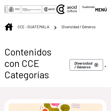
Saltar al contenido principal
MENÚ
INICIO
CCE - GUATEMALA
Diversidad / Géneros
Centro Cultural de G
Contenidos
con CCE
.
Diversidad
/ Géneros
Categorías