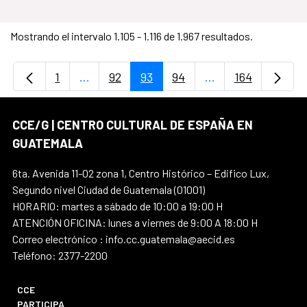
Mostrando el intervalo 1.105 - 1.116 de 1.967 resultados.
1
...
92
93
94
...
164
Página
Páginas intermedias Use TAB para desplaz
Página
Página
Página
Páginas intermedi
Página
CCE/G | CENTRO CULTURAL DE ESPAÑA EN
GUATEMALA
6ta. Avenida 11-02 zona 1, Centro Histórico – Edifico Lux,
Segundo nivel Ciudad de Guatemala (01001)
HORARIO: martes a sábado de 10:00 a 19:00 H
ATENCIÓN OFICINA: lunes a viernes de 9:00 A 18:00 H
Correo electrónico : info.cc.guatemala@aecid.es
Teléfono: 2377-2200
CCE
PARTICIPA