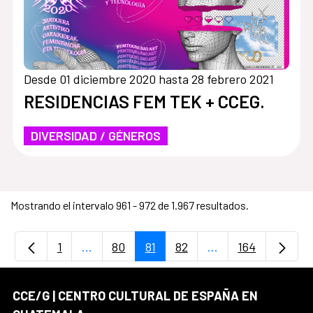
Desde 01 diciembre 2020 hasta 28 febrero 2021
RESIDENCIAS FEM TEK + CCEG.
DIVERSIDAD / GÉNEROS
Mostrando el intervalo 961 - 972 de 1.967 resultados.
1
...
80
81
82
...
164
Página
Páginas intermedias Use TAB para desplaz
Página
Página
Página
Páginas intermedi
Página
CCE/G | CENTRO CULTURAL DE ESPAÑA EN