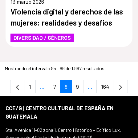
13 marzo 2026
Violencia digital y derechos de las
mujeres: realidades y desafíos
DIVERSIDAD / GÉNEROS
Mostrando el intervalo 85 - 96 de 1.967 resultados.
1
...
7
8
9
...
164
Página
Páginas intermedias Use TAB para despl
Página
Página
Página
Páginas intermedias
Página
CCE/G | CENTRO CULTURAL DE ESPAÑA EN
GUATEMALA
6ta. Avenida 11-02 zona 1, Centro Histórico – Edifico Lux,
Segundo nivel Ciudad de Guatemala (01001)