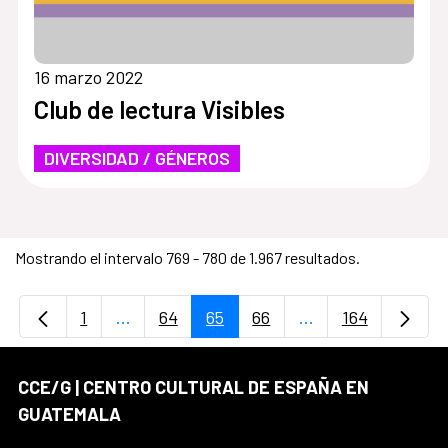
16 marzo 2022
Club de lectura Visibles
DIVERSIDAD / GÉNEROS
Mostrando el intervalo 769 - 780 de 1.967 resultados.
1
...
64
65
66
...
164
Página
Páginas intermedias Use TAB para desplaz
Página
Página
Página
Páginas intermedi
Página
CCE/G | CENTRO CULTURAL DE ESPAÑA EN
GUATEMALA