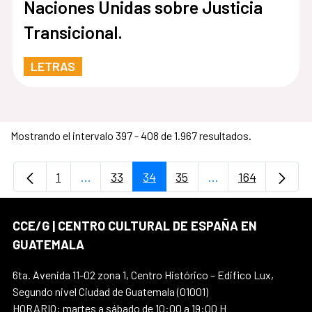
Naciones Unidas sobre Justicia
Transicional.
LETRAS
Mostrando el intervalo 397 - 408 de 1.967 resultados.
1
...
33
34
35
...
164
Página
Páginas intermedias Use TAB para desplaz
Página
Página
Página
Páginas intermedi
Página
CCE/G | CENTRO CULTURAL DE ESPAÑA EN
GUATEMALA
6ta. Avenida 11-02 zona 1, Centro Histórico – Edifico Lux,
Segundo nivel Ciudad de Guatemala (01001)
HORARIO: martes a sábado de 10:00 a 19:00 H